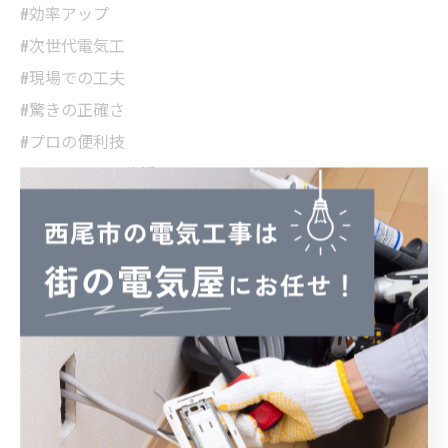
#効率アップ
#次世代電気工
#現場での工夫
#驚きの正確さ
#プロの便利技
#メジャーレス生活
#快適ライフ
#みんなでシェア
#日常の工夫
#便利グッズ
#お気に入り機能
#日々の学び