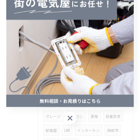
2026/01/23
久々の投稿になりますが、新年あけましておめでとうございます🎉...
2025/12/18
こんばんは！あっという間に今年も残りわずかですね。
タグ
Tags
無料相談・お見積りはこちら
費用
相場
西尾市
電気工事
無料相談・お見積りはこちら
ガレージ
エアコン
漏電
容量変更
配電盤
LAN
インターホン
岡崎市