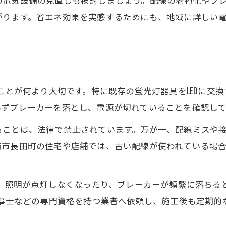
がります。省エネ効果を実感するためにも、地域に詳しい
電気工事のプロが提案する業者選びの基準
LED照明工事依頼時の注意点を専門家が解説
電気工事で失敗しないための事前準備
アフターフォローが充実した電気工事の選び方
ることが何より大切です。特に既存の蛍光灯器具をLEDに交
見積もり比較でわかる信頼できる業者の特徴
必ずブレーカーを落とし、電源が切れていることを確認し
地域密着の電気工事で暮らしの安全性を高める
ることは、法律で禁止されています。万が一、配線ミスや
電気工事が暮らしの安全性を守る理由とは
無料相談・お見積りはこちら
無料相談・お見積りはこちら
南市長田町の住宅や店舗では、古い配線が使われている場
地域密着業者のきめ細やかなサービスの魅力
LED照明導入で安心できる生活環境を実現
果、照明が点灯しなくなったり、ブレーカーが頻繁に落ちる
電気工事士が地域で果たす役割と信頼性
工事士などの専門資格を持つ業者へ依頼し、施工後も定期的
身近な電気工事と省エネの両立を目指す方法