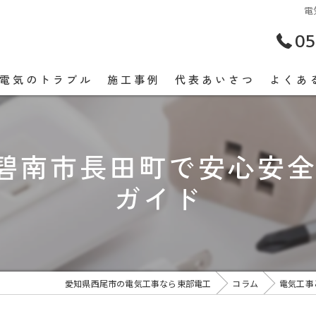
電
05
電気のトラブル
施工事例
代表あいさつ
よくあ
を碧南市長田町で安心安
ガイド
愛知県西尾市の電気工事なら東部電工
コラム
電気工事