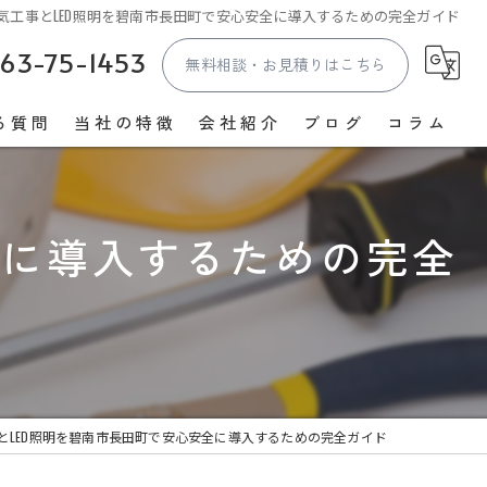
気工事とLED照明を碧南市長田町で安心安全に導入するための完全ガイド
63-75-1453
無料相談・お見積りはこちら
る質問
当社の特徴
会社紹介
ブログ
コラム
照明
漫画特集
全に導入するための完全
コンセント
スイッチ
EV
防犯カメラ
とLED照明を碧南市長田町で安心安全に導入するための完全ガイド