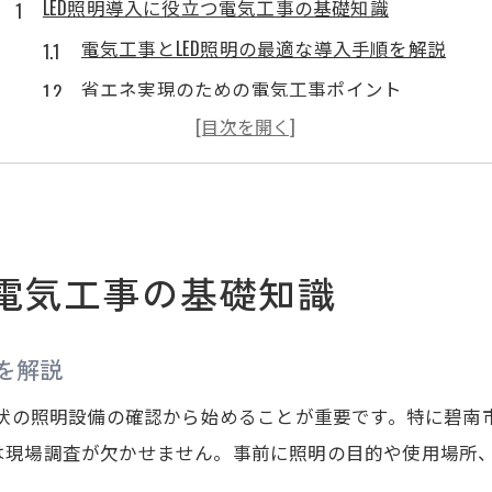
LED照明導入に役立つ電気工事の基礎知識
電気工事とLED照明の最適な導入手順を解説
省エネ実現のための電気工事ポイント
LED交換時に知っておきたい安全対策
電気工事士資格が必要なケースを整理
失敗しない電気工事店の選び方と注意点
碧南市長田町で安全な電気工事を進めるコツ
つ電気工事の基礎知識
安全重視の電気工事でLED照明を導入する方法
電気工事士資格者への依頼で安心を確保
を解説
感電リスクを減らす電気工事の安全対策
LED照明交換時の注意点と施工ポイント
現状の照明設備の確認から始めることが重要です。特に碧
は現場調査が欠かせません。事前に照明の目的や使用場所
電気工事でトラブルを避けるための準備