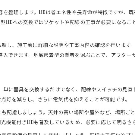
電気工事士資格がLED交換で果たす役割とは
内容を整理します。LEDは省エネ性や長寿命が特徴ですが、
LED照明交換で電気工事士資格が必要な理由
型LEDへの交換ではソケットや配線の工事が必要になるこ
電気工事士が守るべき安全基準と役割
配線工事における電気工事士の重要性
依頼し、施工前に詳細な説明や工事内容の確認を行います
資格があると選べるLED工事の範囲
を導入できます。地域密着型の業者を選ぶことで、アフター
第二種電気工事士取得が活きるLED施工
省エネを実現するLED照明の選び方と工事手順
ト
LED照明選びと電気工事のベストな進め方
は、単に器具を交換するだけでなく、配線やスイッチの見
省エネ効果を高める電気工事の工夫を紹介
な点灯を減らし、さらに電気代を抑えることが可能です。
LED照明の交換手順と電気工事士の役割
も配慮しましょう。天井の高い場所や屋外など、場所ごとに
工事前に確認すべきLED照明のポイント
光機能付きLEDも普及しているため、必要に応じて明るさ
効率よく省エネ化できる電気工事方法
プロ視点で考える安心できる工事依頼の心得
の電気設備の見直しも検討しましょう。配線の老朽化やブ