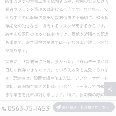
防犯カメラの電気工事を依頼する際、費用の安さだけで
業者やプランを選ぶのは避けるべきです。なぜなら、安
価な工事では配線の露出や設置位置の不適切さ、録画保
存期間の短さなど、後悔するリスクが高まるからです。
碧南市奥沢町のような住宅地では、景観や近隣への配慮
も重要で、安さ重視の業者では十分な対応が難しい場合
があります。
実際に、「設置後に死角が多かった」「録画データが数
日しか保存できなかった」という失敗例も見受けられま
す。選定時は、設置実績や施工方法、アフターサポート
体制、録画保存期間の相談可否など、トータルで信頼で
きる業者を比較検討しましょう。特に、長期間の録画保
存や遠隔監視を希望する場合は、機器選定と工事内容を
0563-75-1453
無料相談・お見積りはこちら
十分に吟味することが必要です。