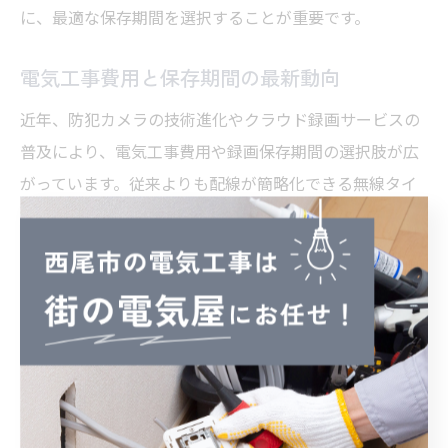
に、最適な保存期間を選択することが重要です。
電気工事費用と保存期間の最新動向
近年、防犯カメラの技術進化やクラウド録画サービスの
普及により、電気工事費用や録画保存期間の選択肢が広
がっています。従来よりも配線が簡略化できる無線タイ
プや、初期費用を抑えられるサブスクリプション型のサ
ービスも登場し、ニーズに応じた柔軟な設置が可能とな
りました。
一方で、長期間の保存や高画質録画を希望する場合は、
依然として大容量ストレージや安定した電源工事が必要
です。最新の動向を踏まえ、費用だけでなく運用面やセ
キュリティ性も総合的に比較検討することが、長く安心