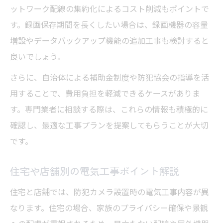
ットワーク配線の集約化によるコスト削減もポイントで
保証内容とアフターサービスの確認方法
す。録画保存期間を長くしたい場合は、録画機器の容量
現地調査の丁寧さが失敗を防ぐポイント
増設やデータバックアップ機能の追加工事も検討すると
長く使える防犯カメラ設置の業者選定法
良いでしょう。
さらに、自治体による補助金制度や防犯協会の指導を活
用することで、費用負担を軽減できるケースがありま
す。専門業者に相談する際は、これらの情報も積極的に
確認し、最適な工事プランを提案してもらうことが大切
です。
住宅や店舗別の電気工事ポイント解説
住宅と店舗では、防犯カメラ設置時の電気工事内容が異
なります。住宅の場合、家族のプライバシー確保や景観