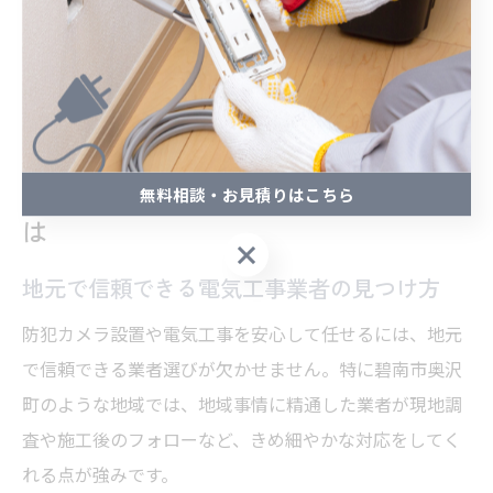
して使える防犯カメラ設置のポイントです。業者選びで
は、実績やアフターサービスの充実度も重視しましょ
う。
碧南市で選ぶ電気工事依頼の要点と
無料相談・お見積りはこちら
は
無料相談・お見積りはこちら
地元で信頼できる電気工事業者の見つけ方
防犯カメラ設置や電気工事を安心して任せるには、地元
で信頼できる業者選びが欠かせません。特に碧南市奥沢
町のような地域では、地域事情に精通した業者が現地調
査や施工後のフォローなど、きめ細やかな対応をしてく
れる点が強みです。