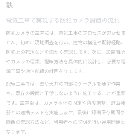
訣
設置費用を左右する工事内容のポイント
電気工事で実現する防犯カメラ設置の流れ
録画保存期間とコストの最適バランスとは
保存期間の違いによる費用比較のコツ
防犯カメラの設置には、電気工事のプロセスが欠かせま
電気工事費用と保存期間の最新動向
せん。初めに現地調査を行い、建物の構造や配線経路、
防犯上の死角などを細かく確認します。次に、設置箇所
碧南市で選ぶ電気工事依頼の要点とは
やカメラの種類、配線方法を具体的に設計し、必要な電
地元で信頼できる電気工事業者の見つけ方
源工事や通信配線の計画を立てます。
防犯カメラ設置時の補助金活用ポイント
配線工事では、壁や天井の内部にケーブルを通す作業
碧南市周辺での電気工事依頼時の注意事項
や、既存の設備と干渉しないように施工することが重要
地域密着型電気工事のメリットと選び方
です。設置後は、カメラ本体の固定や角度調整、録画機
見積もり比較で失敗しない依頼先選定法
器との連携テストを実施します。最後に録画保存期間や
録画保存期間を左右する工事内容の違い
画像の確認方法など、利用者への説明を行い運用開始と
電気工事の仕様が保存期間に与える影響
なります。