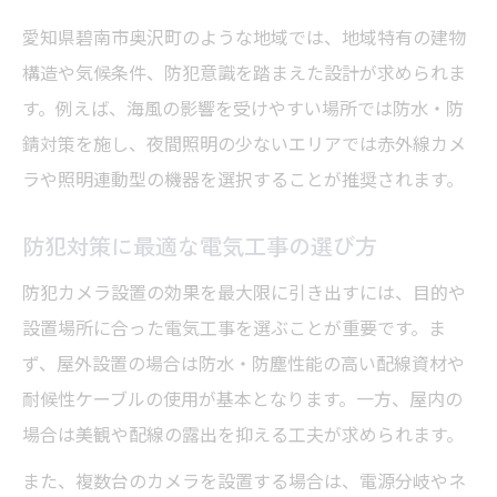
配線工事が録画期間に及ぼすポイント
愛知県碧南市奥沢町のような地域では、地域特有の建物
防犯カメラの台数と録画容量の関係性
構造や気候条件、防犯意識を踏まえた設計が求められま
保存期間を延ばす電気工事の工夫とは
す。例えば、海風の影響を受けやすい場所では防水・防
録画保存設定と電気工事作業の注意点
錆対策を施し、夜間照明の少ないエリアでは赤外線カメ
費用比較でわかる防犯カメラ設置の注意点
ラや照明連動型の機器を選択することが推奨されます。
電気工事費用比較で注意すべきポイント
防犯対策に最適な電気工事の選び方
見積もり項目ごとの費用差を徹底解説
防犯カメラ設置の効果を最大限に引き出すには、目的や
安さだけで選ばない防犯カメラ設置法
設置場所に合った電気工事を選ぶことが重要です。ま
追加費用が発生しやすい工事項目とは
ず、屋外設置の場合は防水・防塵性能の高い配線資材や
費用抑制と品質確保のバランスを考える
耐候性ケーブルの使用が基本となります。一方、屋内の
後悔しない電気工事依頼先選びのコツ
場合は美観や配線の露出を抑える工夫が求められます。
口コミで評判の良い電気工事業者の特徴
また、複数台のカメラを設置する場合は、電源分岐やネ
防犯カメラ設置経験豊富な業者の見極め方