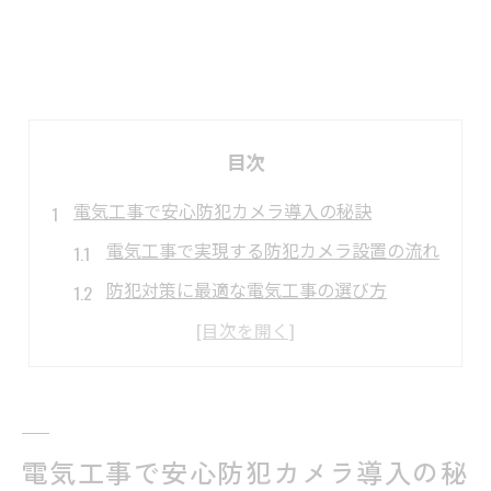
目次
電気工事で安心防犯カメラ導入の秘訣
電気工事で実現する防犯カメラ設置の流れ
防犯対策に最適な電気工事の選び方
住宅や店舗別の電気工事ポイント解説
工事内容で変わる防犯カメラの設置効果
信頼できる電気工事業者の見極め方
防犯カメラ設置の相場と保存期間の実際
電気工事で安心防犯カメラ導入の秘
電気工事による防犯カメラ設置費用の目安