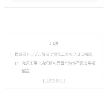
目次
換気扇トラブル解決は電気工事のプロに相談
電気工事で換気扇の異音や動作不良を早期
解決
西尾の電気工事業者が行う換気扇トラブル
対応法
プロの電気工事で安心の換気扇交換が実現
できる理由