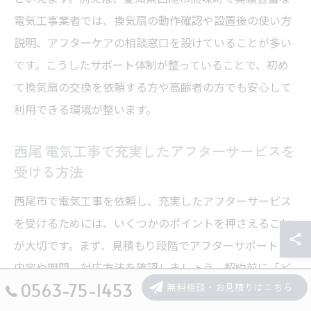
電気工事業者では、換気扇の動作確認や設置後の使い方
説明、アフターケアの相談窓口を設けていることが多い
です。こうしたサポート体制が整っていることで、初め
て換気扇の交換を依頼する方や高齢者の方でも安心して
利用できる環境が整います。
西尾 電気工事で充実したアフターサービスを
受ける方法
西尾市で電気工事を依頼し、充実したアフターサービス
を受けるためには、いくつかのポイントを押さえること
が大切です。まず、見積もり段階でアフターサポートの
内容や期間、対応方法を確認しましょう。契約前に「ど
0563-75-1453
無料相談・お見積りはこちら
のようなトラブルに対応してもらえるのか」「修理や再