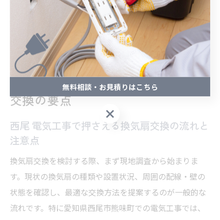
で不安が解消した」「急なトラブルにもすぐ駆けつけて
くれた」といった声が多く寄せられています。
愛知県西尾市熊味町における換気扇
無料相談・お見積りはこちら
交換の要点
無料相談・お見積りはこちら
西尾 電気工事で押さえる換気扇交換の流れと
注意点
換気扇交換を検討する際、まず現地調査から始まりま
す。現状の換気扇の種類や設置状況、周囲の配線・壁の
状態を確認し、最適な交換方法を提案するのが一般的な
流れです。特に愛知県西尾市熊味町での電気工事では、