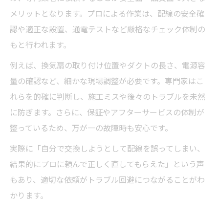
電気工事後のアフターサポートが選ばれる
メリットとなります。プロによる作業は、配線の安全確
理由
認や適正な設置、通電テストなど厳格なチェック体制の
換気扇の交換後も安心な電気工事業者の特
もと行われます。
徴
例えば、換気扇の取り付け位置やダクトの長さ、電源容
西尾 電気工事で充実したアフターサービス
量の確認など、細かな現場調整が必要です。専門家はこ
を受ける方法
れらを的確に判断し、施工ミスや後々のトラブルを未然
換気扇交換後のトラブルにも電気工事がし
に防ぎます。さらに、保証やアフターサービスの体制が
っかり対応
整っているため、万が一の故障時も安心です。
長期サポートが魅力の電気工事で換気扇を
実際に「自分で交換しようとして配線を誤ってしまい、
安心利用
結果的にプロに頼んで正しく直してもらえた」という声
電気工事士が語る換気扇交換時の注意点
もあり、適切な依頼がトラブル回避につながることがわ
電気工事士が教える換気扇交換で失敗しな
かります。
いコツ
西尾 電気工事士が語る換気扇取替えの注意