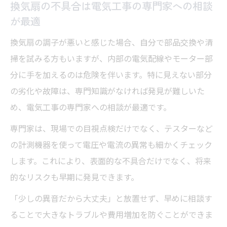
換気扇の不具合は電気工事の専門家への相談
ポイント
が最適
換気扇交換時の安全確保は電気工事の基本
換気扇の調子が悪いと感じた場合、自分で部品交換や清
電気工事現場でよくある換気扇交換の落と
掃を試みる方もいますが、内部の電気配線やモーター部
し穴
分に手を加えるのは危険を伴います。特に見えない部分
換気扇交換で電気工事士が意識する作業手
の劣化や故障は、専門知識がなければ発見が難しいた
順
め、電気工事の専門家への相談が最適です。
専門家は、現場での目視点検だけでなく、テスターなど
の計測機器を使って電圧や電流の異常も細かくチェック
します。これにより、表面的な不具合だけでなく、将来
的なリスクも早期に発見できます。
「少しの異音だから大丈夫」と放置せず、早めに相談す
ることで大きなトラブルや費用増加を防ぐことができま