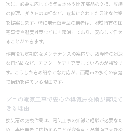
信頼できる電気工事で安心の換気扇リニューア
次に、必要に応じて換気扇本体や関連部品の交換、配線
ル
の修理、ダクトの清掃など、症状に合わせた最適な作業
信頼性の高い電気工事が換気扇リニューア
を提案します。特に地元密着型の業者は、地域特有の住
ル成功の鍵
宅事情や湿度対策などにも精通しており、安心して任せ
ることができます。
西尾 電気工事業者選びでリニューアルの安
心感が違う
作業後も定期的なメンテナンスの案内や、故障時の迅速
安心の換気扇リニューアルはプロの電気工
な再訪問など、アフターケアも充実しているのが特徴で
事が必須
す。こうしたきめ細やかな対応が、西尾市の多くの家庭
で信頼を得ている理由です。
換気扇リニューアルで重視したい電気工事
のポイント
プロの電気工事で安心の換気扇交換が実現で
電気工事の信頼性が換気扇リニューアル後
きる理由
の満足度に直結
換気扇の交換作業は、電気工事の知識と経験が必要なた
アフターサポートも安心な換気扇の交換工事
め、専門業者に依頼することが安全面・品質面で大きな