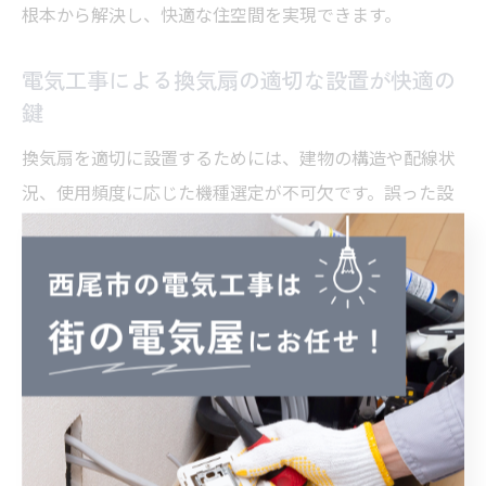
根本から解決し、快適な住空間を実現できます。
電気工事による換気扇の適切な設置が快適の
鍵
換気扇を適切に設置するためには、建物の構造や配線状
況、使用頻度に応じた機種選定が不可欠です。誤った設
置や配線ミスは、換気効果の低下や機器の故障、電気事
故の原因となるため、専門の電気工事業者による確実な
施工が求められます。
また、定期的なメンテナンスやフィルター清掃のアドバ
イスも、長持ちさせるためのポイントです。西尾市熊味
町のような地域密着型業者なら、迅速な対応ときめ細か
なサポートが受けられるので、安心して快適な室内環境
を維持できます。実際に依頼した方からは「説明が丁寧