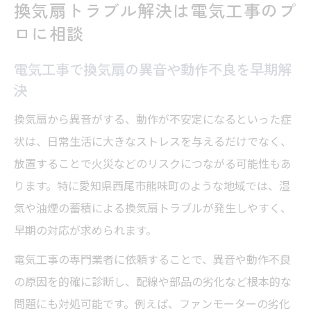
換気扇トラブル解決は電気工事のプ
換気扇の不具合は電気工事の専門家への相
ロに相談
談が最適
信頼できる電気工事で換気扇トラブルを根
電気工事で換気扇の異音や動作不良を早期解
本から解消
決
快適な室内環境づくり電気工事が支える理由
換気扇から異音がする、動作が不安定になるといった症
電気工事が換気扇で室内環境を守る重要な
状は、日常生活に大きなストレスを与えるだけでなく、
役割
放置することで火災などのリスクにつながる可能性もあ
快適な空気と安心を電気工事が支える仕組
ります。特に愛知県西尾市熊味町のような地域では、湿
み
気や油煙の蓄積による換気扇トラブルが発生しやすく、
西尾 電気工事で実現する健康的な室内空間
早期の対応が求められます。
づくり
電気工事の専門業者に依頼することで、異音や動作不良
換気扇交換と電気工事で空気の悩みを解消
の原因を的確に診断し、配線や部品の劣化など根本的な
する方法
問題にも対処可能です。例えば、ファンモーターの劣化