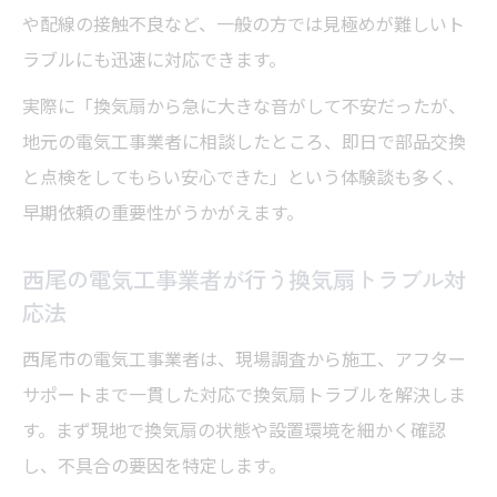
電気工事による換気扇の適切な設置が快適
や配線の接触不良など、一般の方では見極めが難しいト
の鍵
ラブルにも迅速に対応できます。
愛知県西尾市熊味町における換気扇交換の要点
実際に「換気扇から急に大きな音がして不安だったが、
西尾 電気工事で押さえる換気扇交換の流れ
地元の電気工事業者に相談したところ、即日で部品交換
と注意点
と点検をしてもらい安心できた」という体験談も多く、
熊味町の換気扇交換で知っておきたい電気
早期依頼の重要性がうかがえます。
工事の基礎
西尾の電気工事業者が行う換気扇トラブル対
電気工事士が解説する換気扇交換の失敗し
応法
ないコツ
換気扇交換時の電気工事で大切なチェック
西尾市の電気工事業者は、現場調査から施工、アフター
ポイント
サポートまで一貫した対応で換気扇トラブルを解決しま
す。まず現地で換気扇の状態や設置環境を細かく確認
西尾市で安心の換気扇交換を電気工事で実
し、不具合の要因を特定します。
現