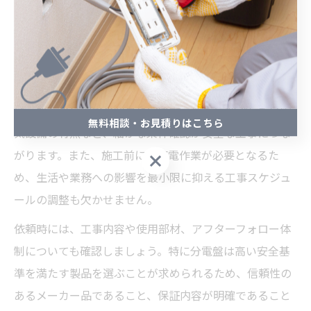
分電盤交換を電気工事で依頼する際の確認事
項
分電盤交換を電気工事業者に依頼する際は、現場調査を
行い正確な状況把握をしてもらうことが重要です。例え
ば、既存の分電盤の容量や回路数、新たに増設したい電
無料相談・お見積りはこちら
気設備の有無など、細かな条件確認が安全な工事につな
がります。また、施工前には停電作業が必要となるた
無料相談・お見積りはこちら
め、生活や業務への影響を最小限に抑える工事スケジュ
ールの調整も欠かせません。
依頼時には、工事内容や使用部材、アフターフォロー体
制についても確認しましょう。特に分電盤は高い安全基
準を満たす製品を選ぶことが求められるため、信頼性の
あるメーカー品であること、保証内容が明確であること