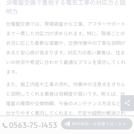
分電盤交換で重視する電気工事の対応力と説
明力
分電盤交換では、現場調査から工事、アフターサポート
まで一貫した対応力が求められます。特に、現場ごとの
状況に応じた柔軟な提案や、交換作業中の丁寧な説明が
あると安心感が高まります。対応力の高い業者は、住ま
いの状況や希望に合わせて最適なプランを提示してくれ
ます。
また、施工内容や工事の流れ、作業中の注意点をきちん
と説明してくれる業者は信頼度が高いです。例えば、分
電盤の種類や交換時期、今後のメンテナンス方法なども
分かりやすく案内してくれると、不安や疑問が解消され
やすくなります。
0563-75-1453
無料相談・お見積りはこちら