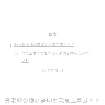
目次
分電盤交換の適切な電気工事ガイド
電気工事で実現する分電盤交換の安心ポイ
ント
分電盤交換時に押さえたい電気工事の基礎
知識
専門家による分電盤交換と電気工事の流れ
分電盤交換の電気工事依頼で失敗しない方
分電盤交換の適切な電気工事ガイド
法