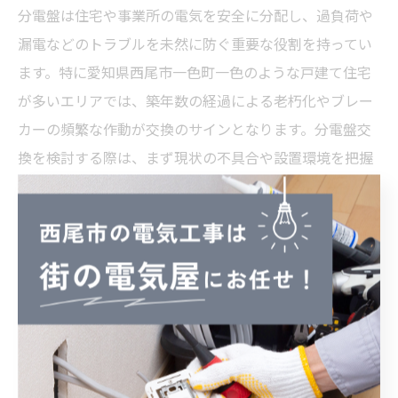
分電盤は住宅や事業所の電気を安全に分配し、過負荷や
漏電などのトラブルを未然に防ぐ重要な役割を持ってい
ます。特に愛知県西尾市一色町一色のような戸建て住宅
が多いエリアでは、築年数の経過による老朽化やブレー
カーの頻繁な作動が交換のサインとなります。分電盤交
換を検討する際は、まず現状の不具合や設置環境を把握
することが大切です。
分電盤の交換時期は一般的に15〜20年が目安とされてい
ますが、漏電遮断器の作動頻度や焦げ跡、異音などの症
状が現れた場合は早急な対応が必要です。交換を怠る
と、火災や停電など重大なリスクに発展する恐れがある
ため、日頃から分電盤の状態をチェックし、異常を感じ
たら早めに電気工事の専門業者へ相談しましょう。