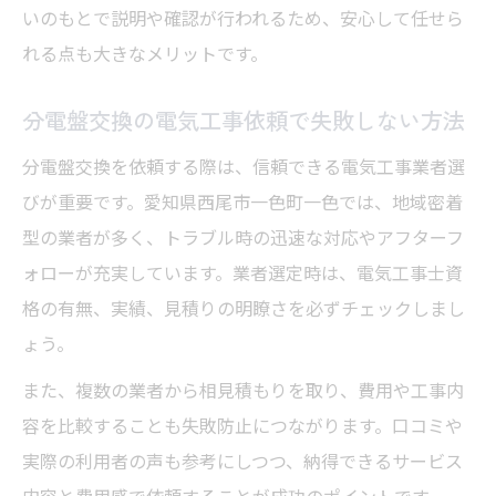
分電盤交換で重視する電気工事の対応力と
いのもとで説明や確認が行われるため、安心して任せら
説明力
れる点も大きなメリットです。
安心して任せるための電気工事選定ポイン
分電盤交換の電気工事依頼で失敗しない方法
ト
分電盤交換を依頼する際は、信頼できる電気工事業者選
電気工事で分電盤交換費用を抑える知恵
びが重要です。愛知県西尾市一色町一色では、地域密着
電気工事で実現する分電盤交換費用節約術
型の業者が多く、トラブル時の迅速な対応やアフターフ
分電盤交換時の費用内訳と電気工事での工
ォローが充実しています。業者選定時は、電気工事士資
夫
格の有無、実績、見積りの明瞭さを必ずチェックしまし
電気工事依頼で分電盤交換コストを抑える
ょう。
方法
また、複数の業者から相見積もりを取り、費用や工事内
分電盤交換の見積もり比較と電気工事選び
容を比較することも失敗防止につながります。口コミや
のコツ
実際の利用者の声も参考にしつつ、納得できるサービス
電気工事と分電盤交換費用のバランスを考
内容と費用感で依頼することが成功のポイントです。