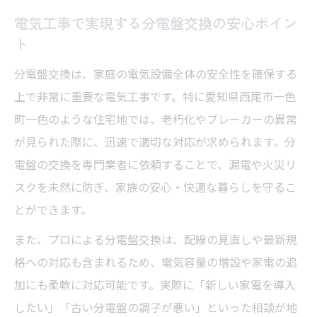
電気工事に必要な分電盤交換の準備と注意
電気工事で実現する分電盤交換の安心ポイン
点
ト
安心と安全を守る分電盤交換手順
分電盤交換は、家庭の電気設備全体の安全性を確保する
電気工事の安全対策で分電盤交換を万全に
上で非常に重要な電気工事です。特に愛知県西尾市一色
分電盤交換に必要な電気工事の手順解説
町一色のような住宅地では、老朽化やブレーカーの異常
電気工事現場で守りたい分電盤交換時の注
が見られた際に、迅速で適切な対応が求められます。分
意
電盤の交換を専門業者に依頼することで、漏電や火災リ
分電盤交換の流れと電気工事の安全確認
スクを未然に防ぎ、家族の安心・快適な暮らしを守るこ
とができます。
分電盤交換時に電気工事で気を付けるポイ
ント
また、プロによる分電盤交換は、配線の見直しや最新規
依頼時に押さえたい電気工事のポイント
格への対応も含まれるため、電気容量の増設や家電の追
加にも柔軟に対応可能です。実際に「新しい家電を導入
電気工事依頼の前に知るべき分電盤交換の
したい」「古い分電盤の調子が悪い」といった相談が地
要点