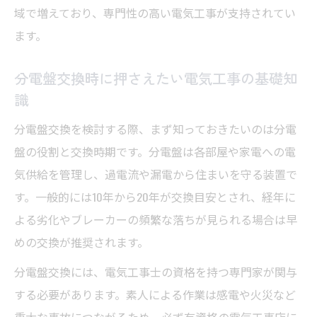
域で増えており、専門性の高い電気工事が支持されてい
分電盤交換を電気工事で依頼する際の確認
ます。
事項
信頼できる電気工事店選びと分電盤交換の
分電盤交換時に押さえたい電気工事の基礎知
基準
識
電気工事の見積もりで分電盤交換費用を把
分電盤交換を検討する際、まず知っておきたいのは分電
握
盤の役割と交換時期です。分電盤は各部屋や家電への電
分電盤交換依頼時の電気工事資格者の重要
気供給を管理し、過電流や漏電から住まいを守る装置で
性
す。一般的には10年から20年が交換目安とされ、経年に
老朽化サインで見る分電盤交換タイミング
よる劣化やブレーカーの頻繁な落ちが見られる場合は早
電気工事で確認する分電盤交換の老朽化サ
めの交換が推奨されます。
イン
分電盤交換には、電気工事士の資格を持つ専門家が関与
分電盤交換の時期を電気工事目線で見極め
する必要があります。素人による作業は感電や火災など
る
重大な事故につながるため、必ず有資格の電気工事店に