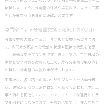
ブレーカー不具合と電気工事による点検の
依頼しましょう。分電盤の種類や設置場所によって工事
重要性
内容が異なる点も事前に確認が必要です。
築年数と電気工事で判断する分電盤交換の
目安
専門家による分電盤交換と電気工事の流れ
老朽化した分電盤を電気工事で適時に交換
分電盤交換の電気工事は、まず現地調査から始まりま
する方法
す。専門家が既存の分電盤の状態や配線の状況を確認
信頼できる電気工事選びで安心住まい
し、最適な交換プランを提案します。次に、工事日程の
電気工事の選び方で分電盤交換の安心を手
調整と安全対策を徹底した上で、既存分電盤の取り外し
に入れる
と新しい分電盤の設置作業が行われます。
分電盤交換は電気工事資格保有者への依頼
工事後は、各回路への電力供給やブレーカーの動作確
が安心
認、漏電遮断器の正常作動などを細かく点検します。工
電気工事業者の信頼性を分電盤交換で見極
事の流れを把握しておくことで、スムーズな進行とトラ
める方法
ブル回避につながります。実際の現場では、住人立ち合