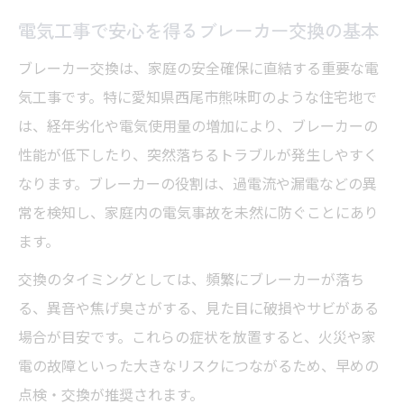
家庭の安全を守る電気工事の重要ポイント
電気工事で安心を得るブレーカー交換の基本
ブレーカー交換前後の電気工事注意事項と
ブレーカー交換は、家庭の安全確保に直結する重要な電
は
気工事です。特に愛知県西尾市熊味町のような住宅地で
電気工事で確認したいブレーカーの劣化サ
は、経年劣化や電気使用量の増加により、ブレーカーの
イン
性能が低下したり、突然落ちるトラブルが発生しやすく
安全な電気工事のための業者選びのコツ
なります。ブレーカーの役割は、過電流や漏電などの異
ブレーカー交換時の電気工事手順を詳しく
常を検知し、家庭内の電気事故を未然に防ぐことにあり
解説
ます。
ブレーカー交換を考えるなら工事費用の疑問を
交換のタイミングとしては、頻繁にブレーカーが落ち
解決
る、異音や焦げ臭さがする、見た目に破損やサビがある
電気工事にかかるブレーカー交換費用の目
場合が目安です。これらの症状を放置すると、火災や家
安
電の故障といった大きなリスクにつながるため、早めの
点検・交換が推奨されます。
ブレーカー交換の見積もりで注意すべき電