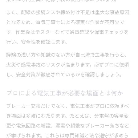
電気工事当日の流れと注意点を解説
トラブル回避のための電気工事契約内容確
また、配線の接続ミスや締め付け不足は重大な事故原因
認
となるため、電気工事士による確実な作業が不可欠で
す。作業後はテスターなどで通電確認や漏電チェックを
電気工事後のアフターケアと点検の重要性
行い、安全性を確認します。
経験の浅い方や知識のない方が自己流で工事を行うと、
火災や感電事故のリスクが高まります。必ずプロに依頼
し、安全対策が徹底されているかを確認しましょう。
プロによる電気工事が必要な場面とは何か
ブレーカー交換だけでなく、電気工事がプロに依頼すべ
き場面は多岐にわたります。たとえば、分電盤の容量変
更や電気回路の増設、漏電や頻繁なブレーカー落ちなど
が挙げられます。これらは専門知識と法令遵守が求めら