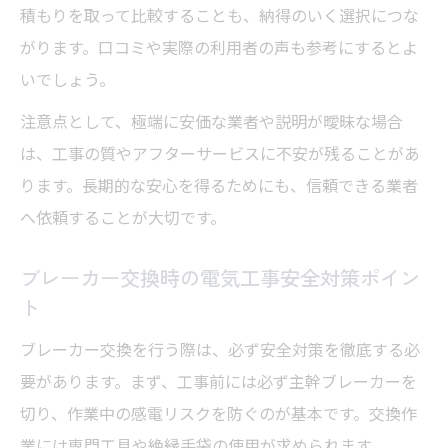
積もりを取って比較することも、納得のいく選択につな
電気工事におけるブレーカー交換費用の相
がります。口コミや実際の利用者の声も参考にするとよ
場解説
いでしょう。
工事費や本体費など電気工事費用の内訳を
注意点として、極端に安価な業者や説明が曖昧な場合
紹介
は、工事の質やアフターサービスに不安が残ることがあ
電気工事の追加料金が発生しやすいケース
ります。長期的な安心を得るためにも、信頼できる業者
複数業者の電気工事費用を比較するメリッ
へ依頼することが大切です。
ト
電気工事費用の透明性を高める確認事項
ブレーカー交換時の電気工事安全対策ポイン
ト
納得の電気工事依頼に必要な準備と確認点
電気工事依頼前に必要な情報整理のコツ
ブレーカー交換を行う際は、必ず安全対策を徹底する必
要があります。まず、工事前には必ず主幹ブレーカーを
ブレーカー交換時の事前確認項目をチェッ
切り、作業中の感電リスクを防ぐのが基本です。交換作
ク
業には専門工具や絶縁手袋の使用が求められます。