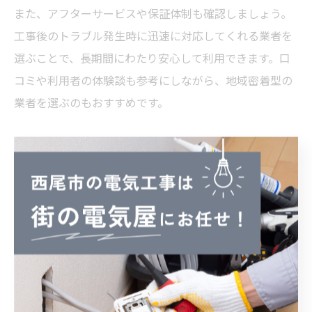
また、アフターサービスや保証体制も確認しましょう。
工事後のトラブル発生時に迅速に対応してくれる業者を
選ぶことで、長期間にわたり安心して利用できます。口
コミや利用者の体験談も参考にしながら、地域密着型の
業者を選ぶのもおすすめです。
ブレーカー交換時の電気工事手順を詳しく解
説
ブレーカー交換の手順は、まず主電源の遮断から始まり
ます。安全を最優先に、全ての回路の電源を落としたう
えで作業を進めます。次に、既存のブレーカーを慎重に
取り外し、配線の状態をチェックします。配線に損傷や
劣化があれば、必要に応じて補修を行います。