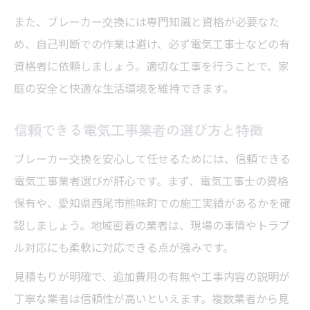
気工事項目
また、ブレーカー交換には専門知識と資格が必要なた
電気工事費用が変動する主な理由と内訳
め、自己判断での作業は避け、必ず電気工事士などの有
追加費用が発生しない電気工事依頼のポイ
資格者に依頼しましょう。適切な工事を行うことで、家
ント
庭の安全と快適な生活環境を維持できます。
電気工事業者ごとのブレーカー交換費用比
信頼できる電気工事業者の選び方と特徴
較法
ブレーカー交換を安心して任せるためには、信頼できる
信頼できる業者で電気工事を依頼するコツ
電気工事業者選びが肝心です。まず、電気工事士の資格
信頼できる電気工事業者の見分け方と基準
保有や、愛知県西尾市熊味町での施工実績があるかを確
電気工事依頼時に確認したい重要ポイント
認しましょう。地域密着の業者は、現場の事情やトラブ
口コミや評判を活用した電気工事業者選び
ル対応にも柔軟に対応できる点が強みです。
電気工事見積もり無料サービスの活用法
見積もりが明確で、追加費用の有無や工事内容の説明が
電気工事依頼前に準備すべき情報一覧
丁寧な業者は信頼性が高いといえます。複数業者から見
ブレーカー交換費用の相場と内訳を徹底解説