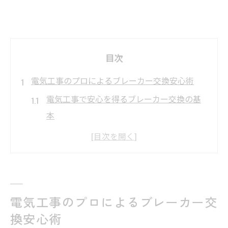
目次
電気工事のプロによるブレーカー交換安心術
電気工事で安心を得るブレーカー交換の基
本
信頼できる電気工事業者の選び方と特徴
ブレーカー交換時の電気工事安全対策ポイ
ント
プロによる電気工事が必要な場面とは何か
電気工事のプロによるブレーカー交
電気工事とブレーカー交換の流れを解説
換安心術
家庭の安全守るブレーカー交換時の要点