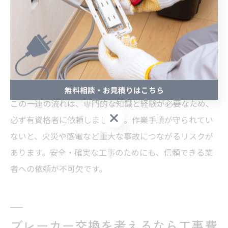
新しいブレーカーの取り付けは、型式や容量が建物の電
気使用状況に合っているかを事前に確認し、正確に接続
します。設置後は、配線の締め付けや固定が適切かを再
確認し、主電源を戻して動作確認を行います。すべての
回路が正常に動作することを確認したうえで、作業完了
となります。
無料相談・お見積りはこちら
この一連の流れは、専門的な知識と経験が必要なため、
無料相談・お見積りはこちら
必ず有資格者に依頼しましょう。作業手順が守られてい
ないと、火災や感電など重大な事故につながるリスクが
あります。安全・確実な工事のためにも、信頼できる業
者への依頼が不可欠です。
ブレーカー交換を考えるなら工事費