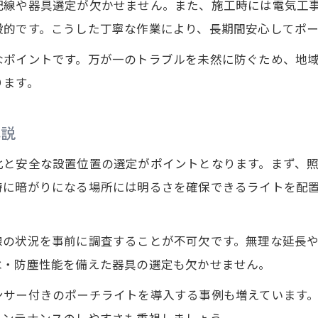
快適な生活へ導く最新の照明工事事例
配線や器具選定が欠かせません。また、施工時には電気工
般的です。こうした丁寧な作業により、長期間安心してポ
電気工事で快適な暮らしを実現する照明選び
最新ポーチライトと電気工事の成功事例
なポイントです。万が一のトラブルを未然に防ぐため、地
住宅設備に活かす電気工事の実践例紹介
ります。
電気工事のプロが語る照明リフォーム提案
解説
電気工事で快適性と省エネを両立する事例
長く使えるポーチライト設置の秘訣
化と安全な設置位置の選定がポイントとなります。まず、
電気工事で長寿命のポーチライトを実現
特に暗がりになる場所には明るさを確保できるライトを配
メンテナンス性を考えた電気工事の工夫
快適な暮らしを支える電気工事の秘訣
線の状況を事前に調査することが不可欠です。無理な延長
水・防塵性能を備えた器具の選定も欠かせません。
電気工事業者が教える耐久性の高い施工
長期的視点で選ぶ電気工事のポイント
ンサー付きのポーチライトを導入する事例も増えています
電気工事で叶える安全な屋外空間
メンテナンスのしやすさも重視しましょう。