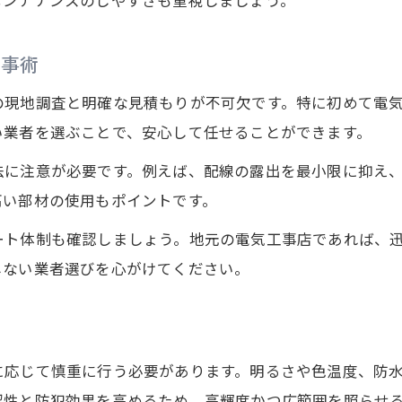
電気工事で守る安全なポーチライト設置
工事術
防犯対策に役立つ電気工事の実践ポイント
屋外照明の電気工事で安心な空間を創出
の現地調査と明確な見積もりが不可欠です。特に初めて電
い業者を選ぶことで、安心して任せることができます。
電気工事で暮らしを守る施工ノウハウ
屋外空間を快適にする電気工事の効果
法に注意が必要です。例えば、配線の露出を最小限に抑え
地域密着の施工で得られる納得の品質
高い部材の使用もポイントです。
地元企業の電気工事がもたらす信頼性
ート体制も確認しましょう。地元の電気工事店であれば、
無料相談・お見積りはこちら
無料相談・お見積りはこちら
ポーチライト施工で感じる地域密着の強み
しない業者選びを心がけてください。
電気工事で得られる安心のアフターサービス
方
地域に根ざした電気工事業者の選び方
地元企業との連携で高品質な電気工事実現
に応じて慎重に行う必要があります。明るさや色温度、防
認性と防犯効果を高めるため、高輝度かつ広範囲を照らせ