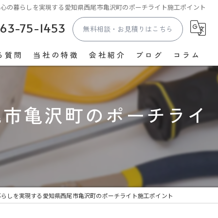
安心の暮らしを実現する愛知県西尾市亀沢町のポーチライト施工ポイント
63-75-1453
無料相談・お見積りはこちら
る質問
当社の特徴
会社紹介
ブログ
コラム
照明
漫画特集
尾市亀沢町のポーチライ
コンセント
スイッチ
EV
防犯カメラ
暮らしを実現する愛知県西尾市亀沢町のポーチライト施工ポイント