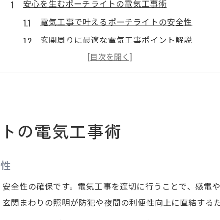
安心を生むポーチライトの電気工事術
電気工事で叶えるポーチライトの安全性
玄関周りに最適な電気工事ポイント解説
失敗しないポーチライト設置の電気工事術
電気工事のプロが教える照明の選び方
電気工事で実現する安心な玄関まわり
玄関周りを彩る施工で暮らしが変わる
トの電気工事術
電気工事で玄関の印象を大きく変える方法
ポーチライト選びと電気工事の連携ポイント
全性
暮らしが快適になる電気工事の工夫事例
電気工事で実現する美しい玄関周りの演出
、安全性の確保です。電気工事を適切に行うことで、感電
、玄関まわりの照明が防犯や夜間の利便性向上に直結する
照明と電気工事が暮らしに与える効果