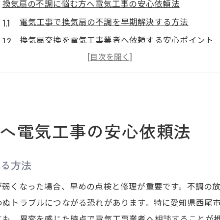
換気扇の不調に悩む方へ電気工事の安心依頼法
電気工事で換気扇の不調を早期解決する方法
換気扇交換を電気工事業者へ依頼する安心ポイント
電気工事と換気扇の適切な交換タイミングとは
初めての換気扇交換依頼で知っておきたい電気工事
信頼できる電気工事業者選びの基準を解説
家武町で換気扇交換を任せる時に役立つ電気工事の知識
へ電気工事の安心依頼法
換気扇交換時に知っておきたい電気工事の基本
家武町で頼れる電気工事サービスの特徴とは
する方法
換気扇工事を成功させる電気工事のポイント
電気工事依頼前に確認したい換気扇の症状と対応例
が弱くなった場合、早めの点検と修理が重要です。不調の
わぬトラブルにつながる恐れがあります。特に愛知県西尾
電気工事の専門知識が安心の換気扇交換を実現
にも、異変を感じた時点で電気工事業者へ相談することが