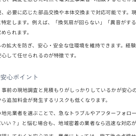
地域で選ぶ電気工事業者と換気扇交換のポイント
整、必要に応じた部品交換や本体交換まで対応可能です。
電気工事業者選びで重視すべき換気扇交換の条件
に特定します。例えば、「換気扇が回らない」「異音がす
地域密着型の電気工事が換気扇交換で頼れる理由
求められます。
換気扇の不調は地元の電気工事業者で迅速対応
ルの拡大を防ぎ、安心・安全な住環境を維持できます。経
電気工事業者の選定基準と換気扇工事の流れ
安心して任せられるのが特徴です。
安心できる電気工事の特徴と換気扇交換の注意点
電気工事を通じた住まいの快適さと換気扇の重要性
る安心ポイント
電気工事で実現する快適な換気扇環境の作り方
、事前の現地調査と見積もりがしっかりしているかが安心
住まいの健康を守る電気工事と換気扇の役割
から追加料金が発生するリスクも低くなります。
換気扇交換が快適な住環境に与える電気工事効果
い地元業者を選ぶことで、急なトラブルやアフターフォロ
電気工事の質で変わる換気扇の機能と安全性
ばいい？」と悩む場合も、地域密着の業者なら迅速な対応
正しい電気工事が換気扇の寿命を延ばす理由
換気扇交換なら電気工事のプロを活用するコツ
確認しておくと安心です。業者によっては、施工後の点検