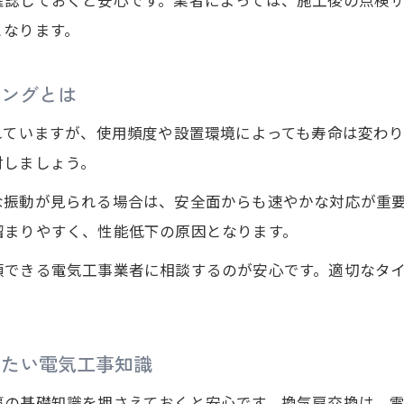
となります。
電気工事のプロに換気扇交換を相談するメリット
失敗しない換気扇工事のための電気工事依頼方法
ミングとは
電気工事専門家による換気扇交換の流れと注意点
れていますが、使用頻度や設置環境によっても寿命は変わ
換気扇の種類別に適した電気工事の選び方
討しましょう。
電気工事プロが教える換気扇工事のポイント
信頼される電気工事の選び方と換気扇トラブル対策
な振動が見られる場合は、安全面からも速やかな対応が重
溜まりやすく、性能低下の原因となります。
電気工事選びで失敗しない換気扇トラブル対応法
無料相談・お見積りはこちら
無料相談・お見積りはこちら
換気扇交換に強い信頼できる電気工事の見極め方
頼できる電気工事業者に相談するのが安心です。適切なタ
電気工事業者の信頼性と換気扇工事の実績を確認
トラブル時に安心できる電気工事の対応力とは
きたい電気工事知識
換気扇トラブルを未然に防ぐ電気工事の工夫
事の基礎知識を押さえておくと安心です。換気扇交換は、