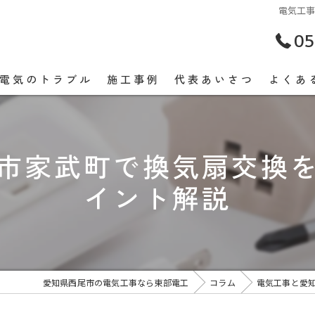
電気工
05
電気のトラブル
施工事例
代表あいさつ
よくあ
市家武町で換気扇交換
イント解説
愛知県西尾市の電気工事なら東部電工
コラム
電気工事と愛