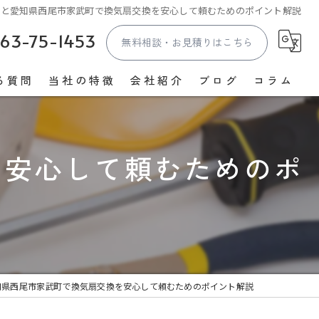
事と愛知県西尾市家武町で換気扇交換を安心して頼むためのポイント解説
63-75-1453
無料相談・お見積りはこちら
る質問
当社の特徴
会社紹介
ブログ
コラム
照明
漫画特集
を安心して頼むためのポ
コンセント
スイッチ
EV
防犯カメラ
知県西尾市家武町で換気扇交換を安心して頼むためのポイント解説