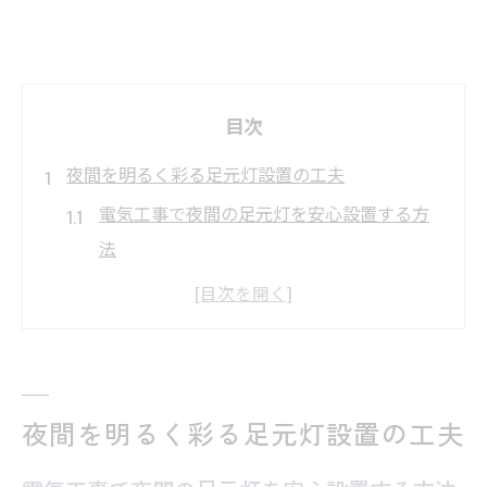
目次
夜間を明るく彩る足元灯設置の工夫
電気工事で夜間の足元灯を安心設置する方
法
庭や玄関に最適な電気工事と足元灯の工夫
転倒防止に役立つ電気工事と足元灯の選び
方
住宅環境に合わせた足元灯と電気工事の提
夜間を明るく彩る足元灯設置の工夫
案
足元灯設置で電気工事士に相談するポイン