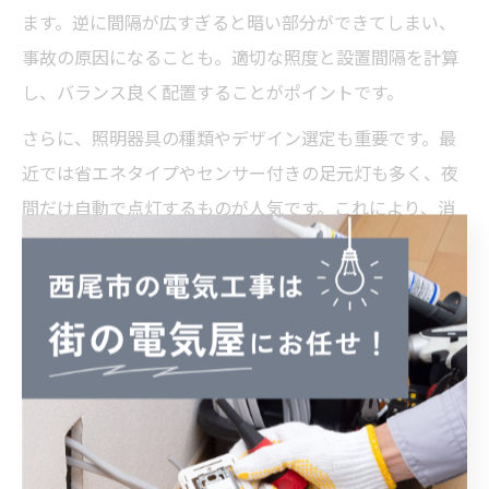
ます。逆に間隔が広すぎると暗い部分ができてしまい、
事故の原因になることも。適切な照度と設置間隔を計算
し、バランス良く配置することがポイントです。
さらに、照明器具の種類やデザイン選定も重要です。最
近では省エネタイプやセンサー付きの足元灯も多く、夜
間だけ自動で点灯するものが人気です。これにより、消
し忘れや電気代の節約にもつながります。
事故防止に配慮した電気工事と足元灯設計
事故防止の観点からは、段差の多い場所や曲がり角、玄
関のアプローチ部分への足元灯設置が推奨されます。特
に高齢者や小さなお子様がいるご家庭では、つまずきや
転倒防止のための細かな配慮が必要です。プロは、現場