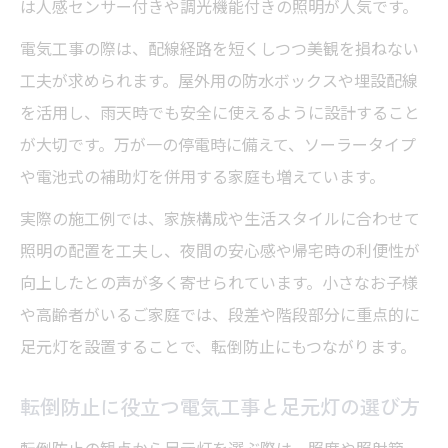
は人感センサー付きや調光機能付きの照明が人気です。
理由
電気工事の事前打ち合わせで足元灯を最適
電気工事の際は、配線経路を短くしつつ美観を損ねない
化
工夫が求められます。屋外用の防水ボックスや埋設配線
を活用し、雨天時でも安全に使えるように設計すること
理想の足元灯設置には電気工事の準備が重
が大切です。万が一の停電時に備えて、ソーラータイプ
要
や電池式の補助灯を併用する家庭も増えています。
相談しやすい電気工事店の足元灯設置アド
バイス
実際の施工例では、家族構成や生活スタイルに合わせて
家族を守る足元灯の選び方と工事の流れ
照明の配置を工夫し、夜間の安心感や帰宅時の利便性が
向上したとの声が多く寄せられています。小さなお子様
電気工事で安心の足元灯選びと設置手順
や高齢者がいるご家庭では、段差や階段部分に重点的に
家族の安全を考えた足元灯と電気工事の流
足元灯を設置することで、転倒防止にもつながります。
れ
専門家が教える足元灯設置と電気工事の進
転倒防止に役立つ電気工事と足元灯の選び方
め方
転倒防止の観点から足元灯を選ぶ際は、照度や照射範