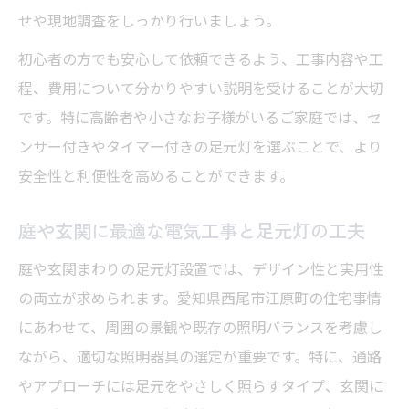
せや現地調査をしっかり行いましょう。
暗さ対策に有効な足元灯と電気工事の工夫
初心者の方でも安心して依頼できるよう、工事内容や工
住宅全体を明るくする電気工事と照明設置
程、費用について分かりやすい説明を受けることが大切
快適な生活空間へ導く足元灯と電気工事知識
です。特に高齢者や小さなお子様がいるご家庭では、セ
電気工事で足元灯を活用し快適空間を実現
ンサー付きやタイマー付きの足元灯を選ぶことで、より
暮らしに合った足元灯の電気工事ポイント
安全性と利便性を高めることができます。
家族全員が安心できる電気工事の基礎知識
生活動線を考えた足元灯と電気工事の工夫
庭や玄関に最適な電気工事と足元灯の工夫
電気工事で実現する快適な照明プランの提
庭や玄関まわりの足元灯設置では、デザイン性と実用性
案
の両立が求められます。愛知県西尾市江原町の住宅事情
足元灯設置なら電気工事の事前相談がカギ
にあわせて、周囲の景観や既存の照明バランスを考慮し
電気工事で失敗しない足元灯設置の相談術
ながら、適切な照明器具の選定が重要です。特に、通路
やアプローチには足元をやさしく照らすタイプ、玄関に
足元灯取り付け前に電気工事士へ相談する