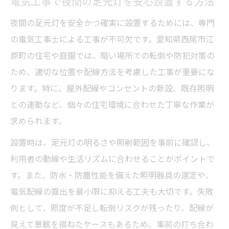
電気工事で夜間の足元灯を安心設置する方法
ト
夜間の足元灯を安全かつ確実に設置するためには、専門
電気工事のプロが教える安全な足元灯導入術
の電気工事士による工事が不可欠です。愛知県西尾市江
電気工事士による安心安全な足元灯設置術
原町の住宅や庭園では、暗い場所での転倒や防犯対策の
プロ視点で見る足元灯と電気工事の注意点
ため、適切な位置や配線方法を考慮した工事が重要にな
電気工事で実現する安全な足元灯の配置方
ります。特に、屋外配線やコンセントの新設、既存照明
法
との連動など、個々の住宅環境に合わせた丁寧な作業が
事故防止に配慮した電気工事と足元灯設計
求められます。
専門家が推奨する電気工事と足元灯の選定
設置時は、足元灯の明るさや照射範囲を事前に確認し、
法
利用者の動線や生活リズムに合わせることがポイントで
暗さに悩む方必見の電気工事ポイント
す。また、防水・防塵性能を備えた照明器具の選定や、
電気工事で解消する玄関や庭の暗さの悩み
電気配線の露出を最小限に抑える工夫も大切です。失敗
例として、照度が不足し転倒リスクが残ったり、配線が
足元灯の明るさと電気工事の最適バランス
見えて景観を損ねたケースもあるため、事前の打ち合わ
安全対策に強い電気工事で安心の夜間環境