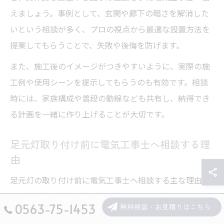
えましょう。事例として、玄関や廊下の暗さを解消した
いという相談が多く、プロの視点から最適な設置方法を
提案してもらうことで、失敗や後悔を防げます。
また、施工後のイメージがつきやすいように、実際の施
工例や使用シーンを提示してもらうのも有効です。相談
時には、家族構成や普段の動線なども共有し、納得でき
る計画を一緒に作り上げることが大切です。
足元灯取り付け前に電気工事士へ相談する理
由
足元灯の取り付け前に電気工事士へ相談する主な理由
は、安全性の確保と機能性の向上です。電気工事士は、
0563-75-1453
無料相談・お見積りはこちら
配線や設置場所の適切な判断ができるため、事故やトラ