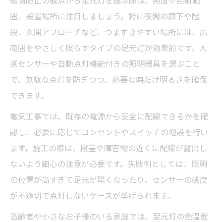
失敗しない電気工事と足元灯の選定ポイン
囲、設置場所に注目しましょう。特に夜間の廊下や階
ト
段、玄関アプローチなど、つまずきやすい場所には、広
足元灯取り付けの電気工事ステップを解説
範囲をやさしく照らすタイプの足元灯が効果的です。人
感センサーや自動点灯機能付きの照明器具を選ぶこと
で、無駄な点灯を防ぎつつ、必要な時だけ明るさを確保
できます。
電気工事では、既存の電源から安全に配線できるかを確
認し、必要に応じてコンセントやスイッチの増設を行い
ます。施工の際は、段差や障害物の近くに配線が露出し
ないよう細心の注意が必要です。失敗例としては、照明
の位置が高すぎて足元が暗くなったり、センサーの感度
が不適切で点灯しないケースが挙げられます。
高齢者や小さなお子様のいる家庭では、足元灯の色温度