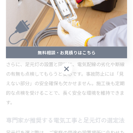
の危険箇所を見極めて、最適な照明設計を行います。
また、足元灯の明るさや色温度にも注意が必要です。あ
まりに明るすぎると目がくらみ、暗すぎると見えにくく
なります。適度な明るさと優しい色合いを選ぶことで、
夜間も安心して移動できる環境が実現します。段差や障
害物の存在がわかりやすくなる工夫も大切です。
無料相談・お見積りはこちら
さらに、足元灯の設置と同時に、電気配線の劣化や断線
無料相談・お見積りはこちら
の有無も点検してもらうと安心です。事故防止には「見
えない部分」の安全確保も欠かせません。施工後も定期
的な点検を受けることで、長く安全な環境を維持できま
す。
専門家が推奨する電気工事と足元灯の選定法
足元灯を選ぶ際は、ご家庭の用途や設置場所に合わせた