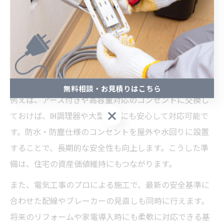
便性を長く保つための賢い選択です。家電の進化や家族
構成の変化、テレワークの普及など、今後も電力需要は
増加傾向にあります。今のうちに余裕を持ったコンセン
ト設計・交換を行うことで、後々の工事やトラブルを最
小限に抑えられます。
無料相談・お見積りはこちら
例えば、アース付きや高容量対応のコンセントに交換し
無料相談・お見積りはこちら
ておけば、IH調理器や大型家電にも安心して対応可能で
す。防水・防塵仕様のコンセントを屋外や水回りに設置
することで、長期的な安全性も向上します。こうした準
備は、住宅の資産価値維持にもつながります。
また、電気工事のプロによる施工で、最新の安全基準に
合わせた配線やブレーカーの見直しも同時に行えます。
将来のリフォームや家電導入時にも柔軟に対応できる基