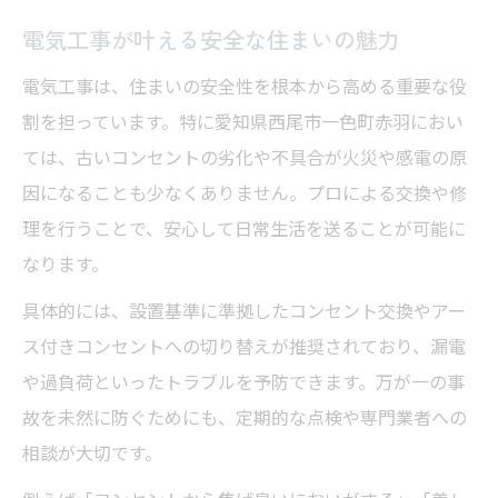
方法
電気工事が叶える安全な住まいの魅力
電気工事のプロがすすめる交換のタイミン
電気工事は、住まいの安全性を根本から高める重要な役
グ
割を担っています。特に愛知県西尾市一色町赤羽におい
生活スタイルに合った電気工事の選び方
ては、古いコンセントの劣化や不具合が火災や感電の原
将来に備えたコンセント交換のメリット
因になることも少なくありません。プロによる交換や修
理を行うことで、安心して日常生活を送ることが可能に
将来を見据えた電気工事のポイントを解説
なります。
将来を考えた電気工事のメリットとは
具体的には、設置基準に準拠したコンセント交換やアー
電気工事で未来の電力需要に備える方法
ス付きコンセントへの切り替えが推奨されており、漏電
コンセント交換がもたらす長期的安心
や過負荷といったトラブルを予防できます。万が一の事
アップグレードすべき電気工事のポイント
故を未然に防ぐためにも、定期的な点検や専門業者への
電気工事による住まいの資産価値向上策
相談が大切です。
配線の最適化が生み出す住まいの進化