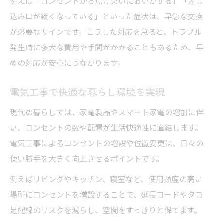
例えば「コンセントから焦げ臭いにおいがする」「差し
電気工事で実現する配線の最適化
込み口が緩くなっている」といった症状は、早急な交換
配線見直しが生むコンセント交換の効果
が必要なサインです。こうした対応を怠ると、トラブル
暮らしを変える電気工事の配線ポイント
発生時に多大な費用や手間がかかることもあるため、早
最適な配線で実現する快適生活の秘訣
めの対応が安心につながります。
電気工事で配線トラブルを未然に防ぐ方法
電気工事で快適な暮らし環境を実現
安全性アップを目指すならコンセント交換を
電気工事による安全なコンセント交換の方
現代の暮らしでは、家電製品やスマート家電の増加に伴
法
い、コンセントの数や配置が生活快適性に直結します。
電気工事によるコンセントの増設や位置変更は、日々の
感電防止に役立つ電気工事のポイント
使い勝手を大きく向上させるポイントです。
電気工事で防ぐトラブルとその対応策
安全基準に合ったコンセント交換の重要性
例えばリビングやキッチン、寝室など、使用頻度の高い
場所にコンセントを増設することで、延長コードやタコ
電気工事で実現する安心な家庭環境
足配線のリスクを減らし、空間をすっきりと保てます。
アース付き対応で守る家族の安心空間