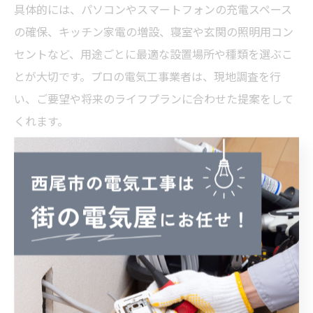
具体的には、パソコンやスマートフォンの充電スペース
の確保、キッチン家電の増設、寝室や玄関の照明用コン
セントなど、用途ごとに最適な設置場所や種類を選ぶこ
とが大切です。プロの電気工事業者は、現地調査を行
い、ご要望や将来のライフプランに合わせた提案をして
くれます。
また、将来のリフォームや家電の買い替えも見据え、余
裕を持った設計を心がけることがポイントです。複数の
業者から見積もりを取り、予算や工事内容、アフターフ
ォローの内容を比較検討することで、満足度の高い電気
工事を実現できます。
将来に備えたコンセント交換のメリット
将来を見据えたコンセント交換は、住まいの安全性と利