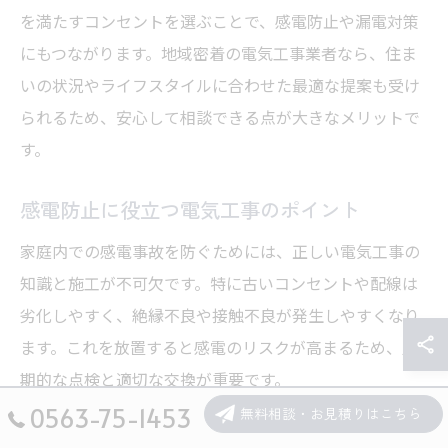
を満たすコンセントを選ぶことで、感電防止や漏電対策
にもつながります。地域密着の電気工事業者なら、住ま
いの状況やライフスタイルに合わせた最適な提案も受け
られるため、安心して相談できる点が大きなメリットで
す。
感電防止に役立つ電気工事のポイント
家庭内での感電事故を防ぐためには、正しい電気工事の
知識と施工が不可欠です。特に古いコンセントや配線は
劣化しやすく、絶縁不良や接触不良が発生しやすくなり
ます。これを放置すると感電のリスクが高まるため、定
期的な点検と適切な交換が重要です。
0563-75-1453
無料相談・お見積りはこちら
感電防止のための具体的なポイントとしては、アース付