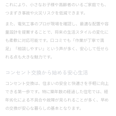
これにより、小さなお子様や高齢者のいるご家庭でも、
電気工事で実現するアース付き対策の効果
つまずき事故や火災リスクを低減できます。
アース付きコンセント交換の安全メリット
また、電気工事のプロが現場を確認し、最適な配置や容
家電を守る電気工事の基礎知識を解説
量設計を提案することで、将来の生活スタイルの変化に
電気工事で叶える家族の安心な住まい
も柔軟に対応可能です。口コミでも「作業が丁寧で満
アース対応がもたらす安全な生活環境
足」「相談しやすい」という声が多く、安心して任せら
れる点も大きな魅力です。
コンセント交換から始める安心生活
コンセント交換は、住まいの安全と快適さを手軽に向上
できる第一歩です。特に築年数の経過した住宅では、経
年劣化による不具合や故障が見られることが多く、早め
の交換が安心な暮らしの基本となります。