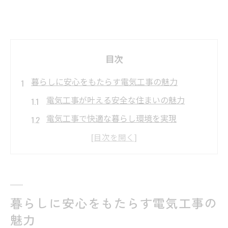
目次
暮らしに安心をもたらす電気工事の魅力
電気工事が叶える安全な住まいの魅力
電気工事で快適な暮らし環境を実現
コンセント交換から始める安心生活
暮らしを守る電気工事の最新技術紹介
住環境を高める電気工事の重要ポイント
快適生活への一歩はコンセント交換から
暮らしに安心をもたらす電気工事の
電気工事による快適なコンセント交換術
魅力
コンセント交換で暮らしの質を向上させる