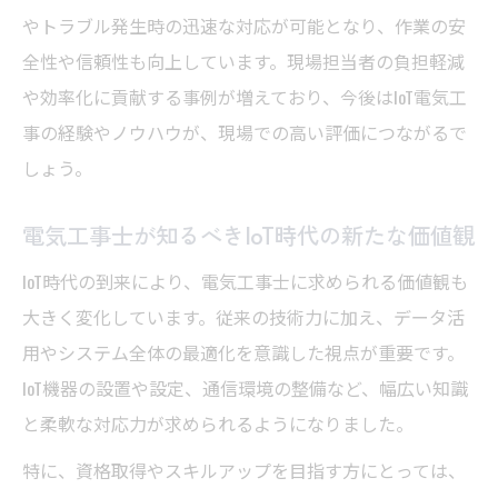
IoT普及が進まない理由と電気工事士の対応
やトラブル発生時の迅速な対応が可能となり、作業の安
策
全性や信頼性も向上しています。現場担当者の負担軽減
電気工事でIoT導入時に注意したいリスク管
や効率化に貢献する事例が増えており、今後はIoT電気工
理
事の経験やノウハウが、現場での高い評価につながるで
IoT工事導入を成功させる電気工事士の工夫
しょう。
キャリアアップに有利な電気工事士の新戦略
電気工事士が知るべきIoT時代の新たな価値観
IoT時代に強い電気工事士を目指すキャリア
戦略
IoT時代の到来により、電気工事士に求められる価値観も
大きく変化しています。従来の技術力に加え、データ活
電気工事士の資格取得がIoT分野で生かせる
用やシステム全体の最適化を意識した視点が重要です。
理由
IoT機器の設置や設定、通信環境の整備など、幅広い知識
IoT工事経験がキャリアアップに与える影響
と柔軟な対応力が求められるようになりました。
とは
特に、資格取得やスキルアップを目指す方にとっては、
電気工事士が身につけたいIoT関連スキルと