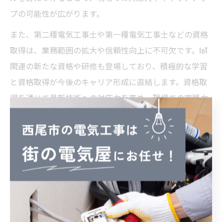
プの可能性が広がります。
また、第二種電気工事士や第一種電気工事士などの資格
取得は、業務範囲の拡大や信頼性向上に不可欠です。IoT
関連の新たな資格や研修も登場しており、積極的な学習
と資格取得が今後のキャリア形成に直結します。資格取
得を通じて最新技術への対応力を高め、現場での実践力
を養うことが大切です。
電気工事士がIoT導入で変わる働き
方
IoT導入で変化する電気工事士の働き方と新常