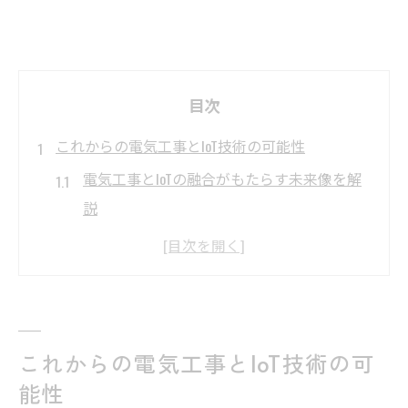
目次
これからの電気工事とIoT技術の可能性
電気工事とIoTの融合がもたらす未来像を解
説
電気工事分野で注目されるIoT導入の背景と
は
IoT技術が電気工事現場にもたらす変化の実
例
これからの電気工事とIoT技術の可
電気工事士が知るべきIoT時代の新たな価値
能性
観