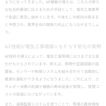
ようになってきました。IoT機器の導入は、これらの新た
IoT技術が電気工事の現場管理をどう変える
な社会的要請に応えるための手段として、電気工事業界
か
で急速に普及し始めています。今後もこの傾向は強まる
電気工事士が実践するIoT連携による作業効
と予想され、業界全体の競争力向上にもつながるでしょ
率化
う。
IoTを使った電気工事のスケジュール最適化
方法
IoT技術が電気工事現場にもたらす変化の実例
電気工事現場でのIoTデータ活用ポイントを
IoT技術の導入によって、電気工事現場にはさまざまな変
解説
化がもたらされています。例えば、照明や空調設備の設
IoT工事の導入メリットと課題への対応策
置後、センサーや制御システムを組み合わせて自動的に
IoT工事導入が電気工事現場にもたらす利点
最適な運転ができるようになりました。これにより、エ
とは
ネルギー消費の削減や機器の寿命延長が実現し、管理コ
電気工事士が知るIoT工事の課題と克服のコ
ストの低減にもつながっています。
ツ
また、遠隔監視システムを使うことで、現場の異常検知