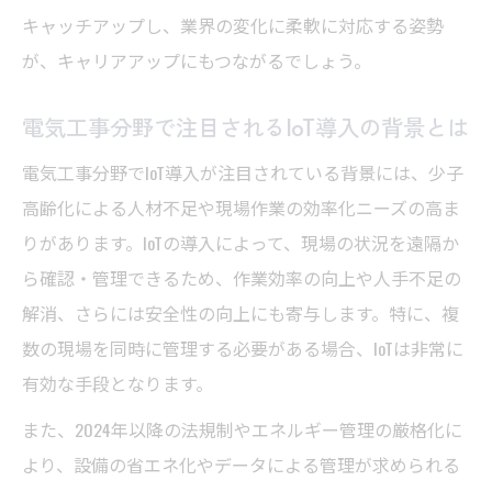
IoT導入で変化する電気工事士の働き方と新
キャッチアップし、業界の変化に柔軟に対応する姿勢
常識
が、キャリアアップにもつながるでしょう。
電気工事現場におけるIoT活用のメリットと
電気工事分野で注目されるIoT導入の背景とは
実感
IoTで実現する電気工事士の業務負担軽減策
電気工事分野でIoT導入が注目されている背景には、少子
とは
高齢化による人材不足や現場作業の効率化ニーズの高ま
りがあります。IoTの導入によって、現場の状況を遠隔か
電気工事IoT化による新たなキャリアパスの
ら確認・管理できるため、作業効率の向上や人手不足の
可能性
解消、さらには安全性の向上にも寄与します。特に、複
電気工事士が抱えるIoT導入時の悩みと対策
数の現場を同時に管理する必要がある場合、IoTは非常に
法
有効な手段となります。
業務効率化に繋がるIoTの活用法を解説
また、2024年以降の法規制やエネルギー管理の厳格化に
電気工事分野で役立つIoT活用による効率化
より、設備の省エネ化やデータによる管理が求められる
事例