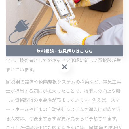
識
電気工事士の働き方は、IoT技術の導入によって大きく変
化しています。従来の電気工事は設備の設置や配線作業
が中心でしたが、IoT化が進むことで、機器のネットワー
ク接続やデータ管理といった新たな業務が増えていま
す。これにより、現場で求められるスキルや知識も多様
無料相談・お見積りはこちら
化し、技術者としてのキャリア形成に新しい選択肢が生
無料相談・お見積りはこちら
まれています。
IoT機器の設置や遠隔監視システムの構築など、電気工事
士が担当する範囲が拡大したことで、技術力の向上や新
しい資格取得の重要性が高まっています。例えば、スマ
ートホームやビルの自動制御システムの導入に対応でき
る人材は、今後ますます需要が高まると予想されます。
こうした環境変化に対応するためには、IoT関連の技術習