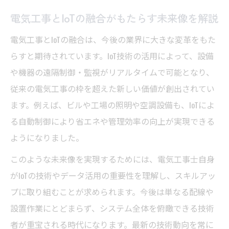
電気工事におけるIoT普及の課題と可能性を
電気工事とIoTの融合がもたらす未来像を解説
考察
電気工事とIoTの融合は、今後の業界に大きな変革をもた
現場で役立つIoT電気工事の基本知識
らすと期待されています。IoT技術の活用によって、設備
現場で実践できるIoT電気工事の基礎知識を
や機器の遠隔制御・監視がリアルタイムで可能となり、
解説
従来の電気工事の枠を超えた新しい価値が創出されてい
電気工事士が押さえたいIoT機器の選び方と
ます。例えば、ビルや工場の照明や空調設備も、IoTによ
特徴
る自動制御により省エネや管理効率の向上が実現できる
IoTを活用した電気工事の設計と施工のポイ
ようになりました。
ント
このような未来像を実現するためには、電気工事士自身
電気工事とIoT技術の基本的な連携方法とは
がIoTの技術やデータ活用の重要性を理解し、スキルアッ
IoT電気工事に必要なスキルと資格取得の重
プに取り組むことが求められます。今後は単なる配線や
要性
設置作業にとどまらず、システム全体を俯瞰できる技術
電気工事士がIoT導入で変わる働き方
者が重宝される時代になります。最新の技術動向を常に