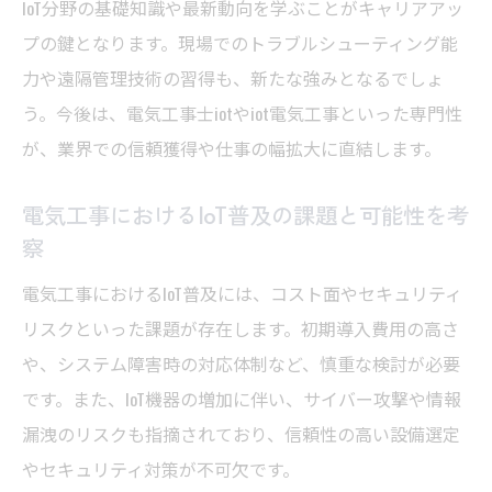
IoT分野の基礎知識や最新動向を学ぶことがキャリアアッ
学習法
プの鍵となります。現場でのトラブルシューティング能
キャリア形成に役立つ電気工事IoT導入の実
力や遠隔管理技術の習得も、新たな強みとなるでしょ
践例
う。今後は、電気工事士iotやiot電気工事といった専門性
が、業界での信頼獲得や仕事の幅拡大に直結します。
電気工事におけるIoT普及の課題と可能性を考
察
電気工事におけるIoT普及には、コスト面やセキュリティ
リスクといった課題が存在します。初期導入費用の高さ
や、システム障害時の対応体制など、慎重な検討が必要
です。また、IoT機器の増加に伴い、サイバー攻撃や情報
漏洩のリスクも指摘されており、信頼性の高い設備選定
やセキュリティ対策が不可欠です。