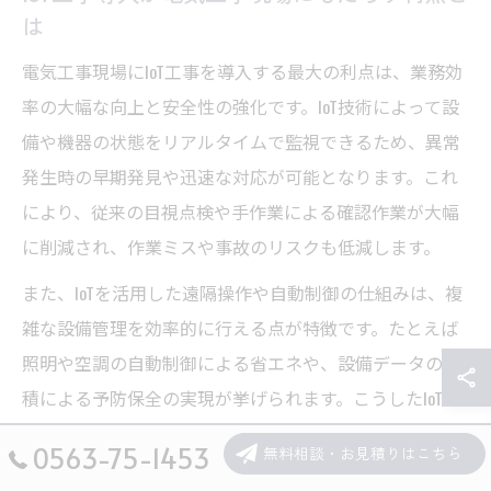
は
電気工事現場にIoT工事を導入する最大の利点は、業務効
率の大幅な向上と安全性の強化です。IoT技術によって設
備や機器の状態をリアルタイムで監視できるため、異常
発生時の早期発見や迅速な対応が可能となります。これ
により、従来の目視点検や手作業による確認作業が大幅
に削減され、作業ミスや事故のリスクも低減します。
また、IoTを活用した遠隔操作や自動制御の仕組みは、複
雑な設備管理を効率的に行える点が特徴です。たとえば
照明や空調の自動制御による省エネや、設備データの蓄
積による予防保全の実現が挙げられます。こうしたIoT導
入は、現場の作業負担軽減のみならず、顧客満足度の向
0563-75-1453
無料相談・お見積りはこちら
上にもつながります。